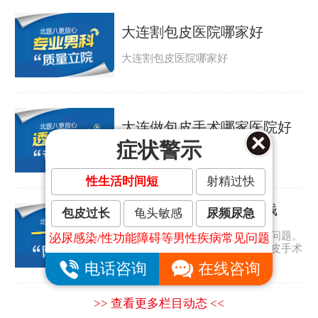
大连割包皮医院哪家好
大连割包皮医院哪家好
大连做包皮手术哪家医院好
症状警示
大连做包皮手术哪家医院好
性生活时间短
射精过快
大连割包皮手术要多少钱
包皮过长
龟头敏感
尿频尿急
包皮过长是许多男人都会遇到的问题。
泌尿感染/性功能障碍等男性疾病常见问题
那包皮怎么会太长呢？大连割包皮手术
要多少钱？...
电话咨询
在线咨询
>> 查看更多栏目动态 <<