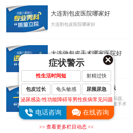
大连割包皮医院哪家好
大连割包皮医院哪家好
大连做包皮手术哪家医院好
症状警示
大连做包皮手术哪家医院好
性生活时间短
射精过快
大连割包皮手术要多少钱
包皮过长
龟头敏感
尿频尿急
包皮过长是许多男人都会遇到的问题。
泌尿感染/性功能障碍等男性疾病常见问题
那包皮怎么会太长呢？大连割包皮手术
要多少钱？...
电话咨询
在线咨询
>> 查看更多栏目动态 <<